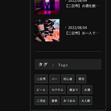
2022/08/04
【二日市】お酒を飲みながらダーツを楽しむなら/BAR SNAKEへ
2022/08/04
【二日市】お一人でも楽しめるバー｜BAR SNAKE
タグ
Tags
二日市
バー
初心者
貸切
ビール
カクテル
朝まで
お酒
二次会
食事
おつまみ
大人数