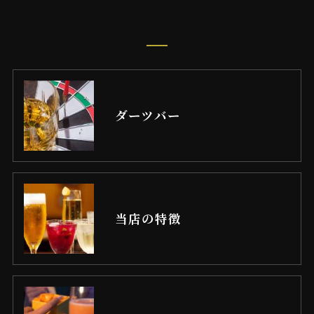
ダーツバー
当店の特徴