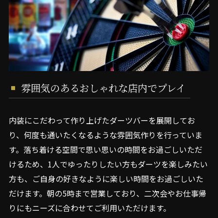
雰囲気のあるおしゃれな店内でプレイ
内装にこだわって作り上げたダーツバーを展開してお
り、何度も通いたくなるような雰囲気作りを行っていま
す。落ち着ける空間で思い思いの時間をお過ごしいただ
けるため、1人でゆったりしたい方もダーツを楽しみたい
方も、ご自身の好きなように楽しい時間をお過ごしいた
だけます。朝の5時まで営業しており、二次会やお仕事帰
りにもニーズに合わせてご利用いただけます。