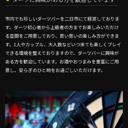
市内でも珍しいダーツバーを二日市にて経営しておりま
す。ダーツ初心者から上級者の方までお楽しみいただけ
る空間をご用意しており、思い思いの楽しみ方ができま
す。1人やカップル、大人数などいつ来ても楽しくプレイ
できる環境を整えておりますので、ダーツバーに興味が
ある方を歓迎しています。お酒やおつまみを豊富にご用
意し、安らぎのひと時をお過ごしいただけます。