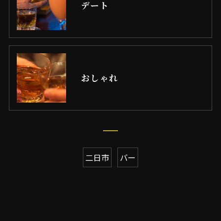
デート
おしゃれ
二日市
バー