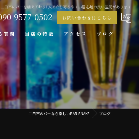
二日市にバーを構えており1人で立ち寄りやすい居心地の良い空間があります
090-9577-0502
お問い合わせはこちら
る質問
当店の特徴
アクセス
ブログ
ダーツバー
飲み放題
デート
1人
おしゃれ
二日市のバーなら楽しいBAR SNAKE
ブログ